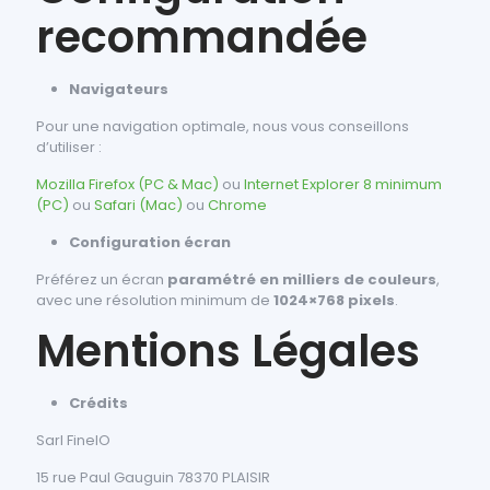
recommandée
Navigateurs
Pour une navigation optimale, nous vous conseillons
d’utiliser :
Mozilla Firefox (PC & Mac)
ou
Internet Explorer 8 minimum
(PC)
ou
Safari (Mac)
ou
Chrome
Configuration écran
Préférez un écran
paramétré en milliers de couleurs
,
avec une résolution minimum de
1024×768 pixels
.
Mentions Légales
Crédits
Sarl FinelO
15 rue Paul Gauguin 78370 PLAISIR